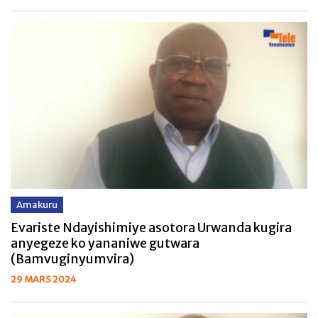
Amakuru
Evariste Ndayishimiye asotora Urwanda kugira
anyegeze ko yananiwe gutwara
(Bamvuginyumvira)
29 MARS 2024