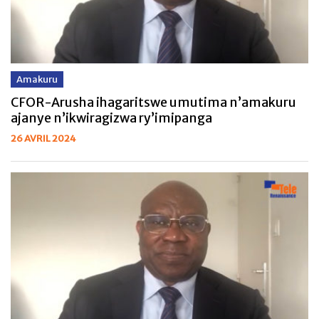
Amakuru
CFOR-Arusha ihagaritswe umutima n’amakuru
ajanye n’ikwiragizwa ry’imipanga
26 AVRIL 2024