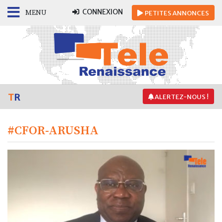
CONNEXION
MENU
PETITES
ANNONCES
T
R
ALERTEZ-NOUS !
#CFOR-ARUSHA