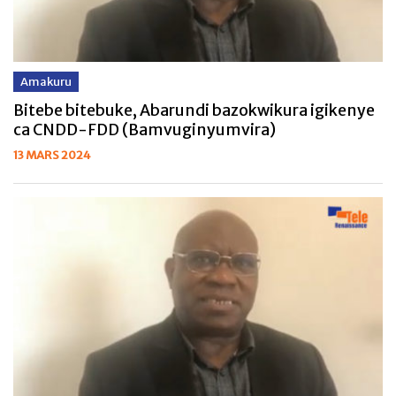
Amakuru
Bitebe bitebuke, Abarundi bazokwikura igikenye
ca CNDD-FDD (Bamvuginyumvira)
13 MARS 2024