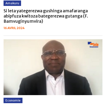
Amakuru
Si leta yategerezwa gushinga amafaranga
abipfuza kwitoza bategerezwa gutanga (F.
Bamvuginyumvira)
16 AVRIL 2024
Economie