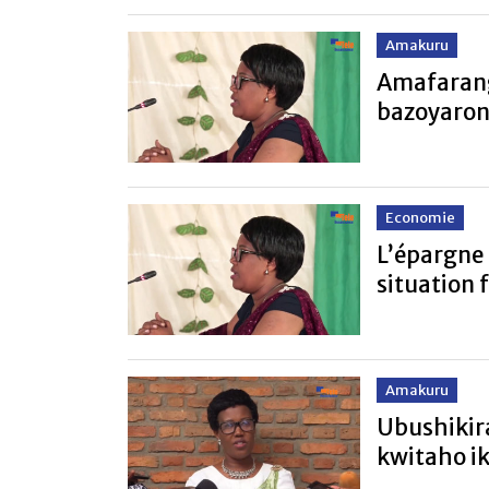
Amakuru
Amafarang
bazoyaron
Economie
L’épargne 
situation 
Amakuru
Ubushikir
kwitaho ik