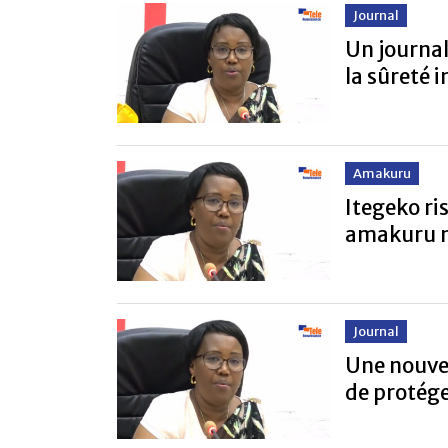
Journal
Un journal
la sûreté 
Amakuru
Itegeko r
amakuru n
Journal
Une nouvell
de protége