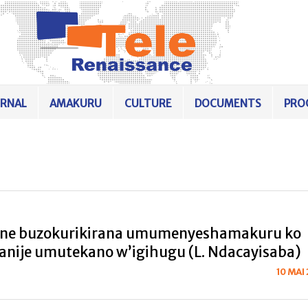
URNAL
AMAKURU
CULTURE
DOCUMENTS
PRO
ne buzokurikirana umumenyeshamakuru ko
nije umutekano w’igihugu (L. Ndacayisaba)
10 MAI