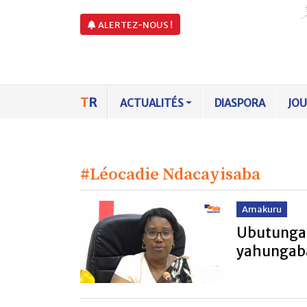
ALERTEZ-NOUS !
T
R
ACTUALITÉS
DIASPORA
JO
#Léocadie Ndacayisaba
Amakuru
Ubutunga
yahungaba