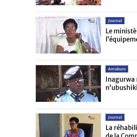
Journal
Le ministè
l’équipem
Amakuru
Inagurwa 
n’ubushik
Journal
La réhabil
de la Com