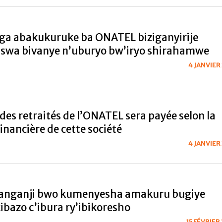
a abakukuruke ba ONATEL biziganyirije
swa bivanye n’uburyo bw’iryo shirahamwe
4 JANVIER
des retraités de l’ONATEL sera payée selon la
financière de cette société
4 JANVIER
anganji bwo kumenyesha amakuru bugiye
ibazo c’ibura ry’ibikoresho
15 FÉVRIER