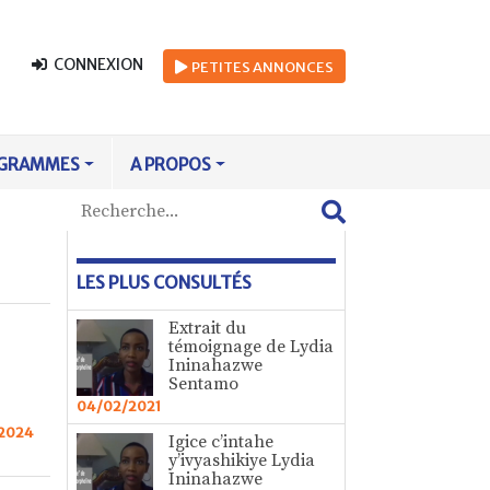
CONNEXION
PETITES
ANNONCES
GRAMMES
A PROPOS
LES PLUS CONSULTÉS
Extrait du
témoignage de Lydia
Ininahazwe
Sentamo
04/02/2021
 2024
Igice c’intahe
y’ivyashikiye Lydia
Ininahazwe