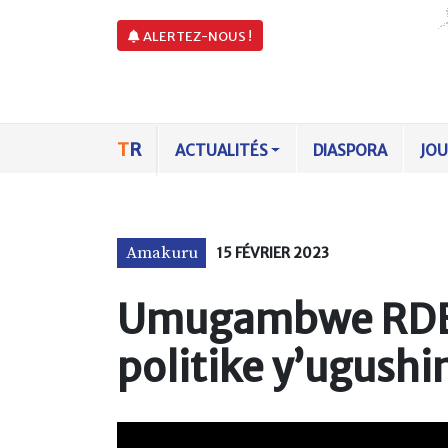
ALERTEZ-NOUS !
T
R
ACTUALITÉS
DIASPORA
JO
Amakuru
15 FÉVRIER 2023
Umugambwe RDB u
politike y’ugush