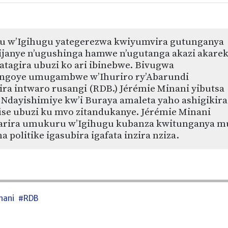
 w’Igihugu yategerezwa kwiyumvira gutunganya
 ijanye n’ugushinga hamwe n’ugutanga akazi akare
atagira ubuzi ko ari ibinebwe. Bivugwa
ngoye umugambwe w’Ihuriro ry’Abarundi
ra intwaro rusangi (RDB.) Jérémie Minani yibutsa
 Ndayishimiye kw’i Buraya amaleta yaho ashigikira
ise ubuzi ku mvo zitandukanye. Jérémie Minani
rira umukuru w’Igihugu kubanza kwitunganya m
na politike igasubira igafata inzira nziza.
nani
#RDB