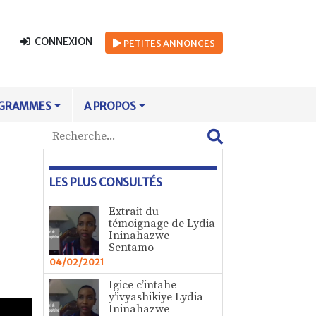
CONNEXION
PETITES
ANNONCES
GRAMMES
A PROPOS
LES PLUS CONSULTÉS
Extrait du
témoignage de Lydia
Ininahazwe
Sentamo
04/02/2021
Igice c’intahe
y’ivyashikiye Lydia
Ininahazwe