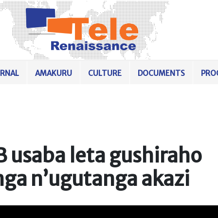
URNAL
AMAKURU
CULTURE
DOCUMENTS
PRO
saba leta gushiraho
inga n’ugutanga akazi