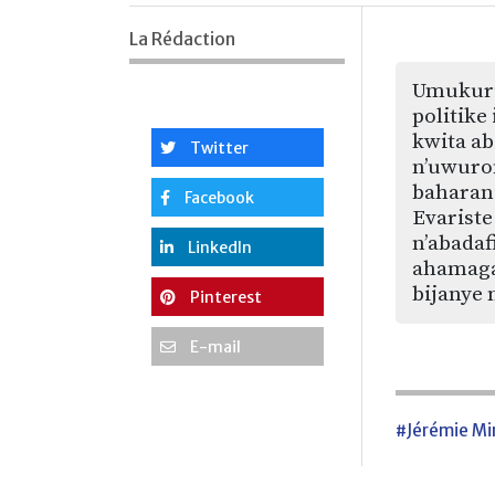
La Rédaction
Umukuru
politike
kwita ab
Twitter
n’uwuro
baharani
Facebook
Evariste
n’abadaf
LinkedIn
ahamaga
bijanye 
Pinterest
E-mail
#Jérémie Mi