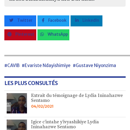
Twitter
Facebook
LinkedIn
Pinterest
WhatsApp
#CAVIB
#Evariste Ndayishimiye
#Gustave Niyonzima
LES PLUS CONSULTÉS
Extrait du témoignage de Lydia Ininahazwe
Sentamo
04/02/2021
Igice c’intahe y’ivyashikiye Lydia
Ininahazwe Sentamo