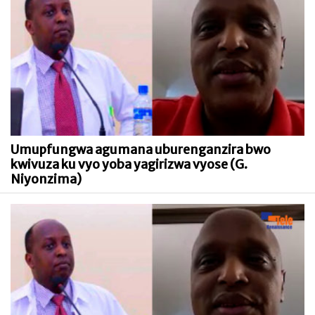
Umupfungwa agumana uburenganzira bwo
kwivuza ku vyo yoba yagirizwa vyose (G.
Niyonzima)