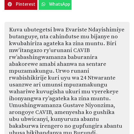
Pinterest
WhatsApp
Kuva ubutegetsi bwa Evariste Ndayishimiye
butanguye, nta cahindutse mu bijanye no
kwubahiriza agateka ka zina muntu. Biri
mw’itangazo ry’urunani CAVIB
rw’abashingwamanza baburanira
abakorewe amabi ahanwa na sentare
mpuzamakungu. Urwo runani
rwabishikirije kuri uyu wa 24 Ntwarante
usanzwe ari umunsi mpuzamakungu
wahariwe kuvugisha ukuri mu vyerekeye
ihonyangwa ry’agateka ka zina muntu.
Umushingwamanza Gustave Niyonzima,
arongoye CAVIB, amenyesha ko gushika
ubu ubwicanyi, kunyuruza abantu
bakaburwa irengero no gupfungira abantu
ubusa bikibandanya mu Burundi.