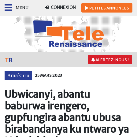
CONNEXION
MENU
PETITES
ANNONCES
T
R
ALERTEZ-NOUS !
Amakuru
25 MARS 2023
Ubwicanyi, abantu
baburwa irengero,
gupfungira abantu ubusa
birabandanya ku ntwaro ya