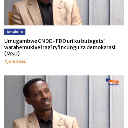
Amakuru
Umugambwe CNDD-FDD uri ku butegetsi
warahemukiye iragi ry’incungu za demokarasi
(MSD)
7 JUIN 2024