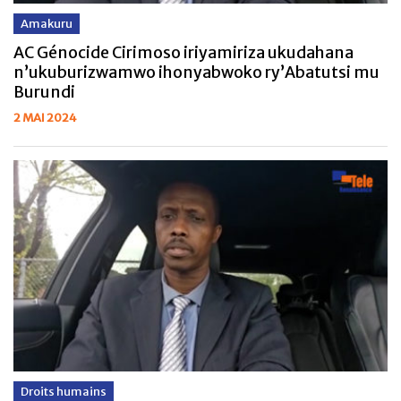
Amakuru
AC Génocide Cirimoso iriyamiriza ukudahana
n’ukuburizwamwo ihonyabwoko ry’Abatutsi mu
Burundi
2 MAI 2024
Droits humains