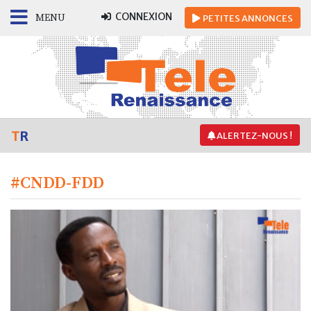
CONNEXION
MENU
PETITES
ANNONCES
T
R
ALERTEZ-NOUS !
#CNDD-FDD