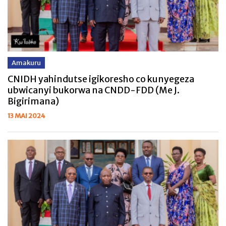
Amakuru
CNIDH yahindutse igikoresho co kunyegeza
ubwicanyi bukorwa na CNDD-FDD (Me J.
Bigirimana)
13 MAI 2024