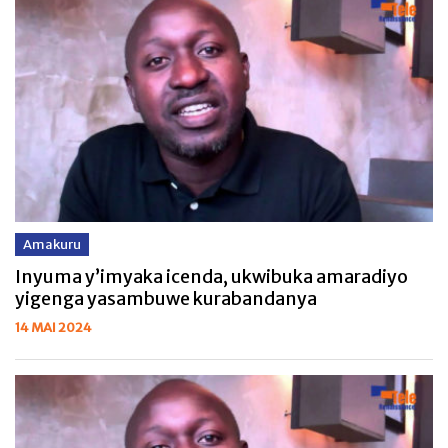
Amakuru
Inyuma y’imyaka icenda, ukwibuka amaradiyo
yigenga yasambuwe kurabandanya
14 MAI 2024