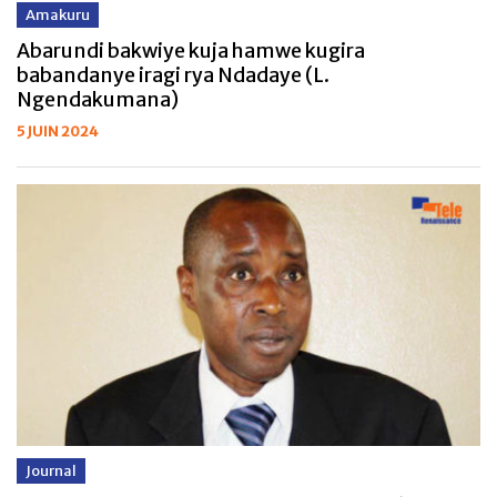
Amakuru
Abarundi bakwiye kuja hamwe kugira
babandanye iragi rya Ndadaye (L.
Ngendakumana)
5 JUIN 2024
Journal