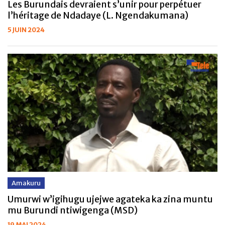
Les Burundais devraient s’unir pour perpétuer
l’héritage de Ndadaye (L. Ngendakumana)
5 JUIN 2024
Amakuru
Umurwi w’igihugu ujejwe agateka ka zina muntu
mu Burundi ntiwigenga (MSD)
19 MAI 2024