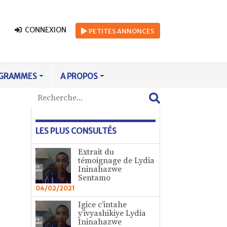
CONNEXION
PETITES
ANNONCES
GRAMMES
A PROPOS
LES PLUS CONSULTÉS
Extrait du
témoignage de Lydia
Ininahazwe
Sentamo
04/02/2021
Igice c’intahe
y’ivyashikiye Lydia
Ininahazwe