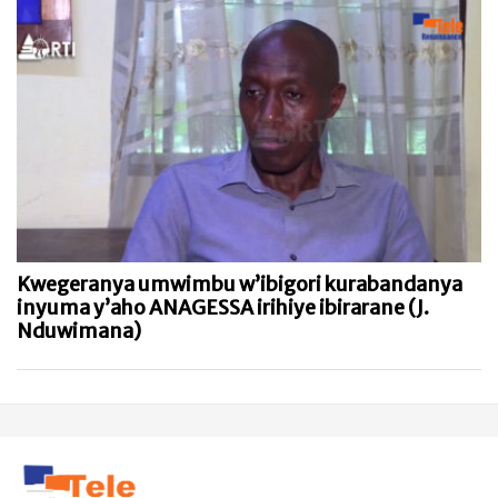
Kwegeranya umwimbu w’ibigori kurabandanya
inyuma y’aho ANAGESSA irihiye ibirarane (J.
Nduwimana)