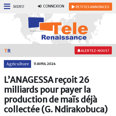
CONNEXION
MENU
PETITES
ANNONCES
T
R
ALERTEZ-NOUS !
Agriculture
11 AVRIL 2024
L’ANAGESSA reçoit 26
milliards pour payer la
production de maïs déjà
collectée (G. Ndirakobuca)