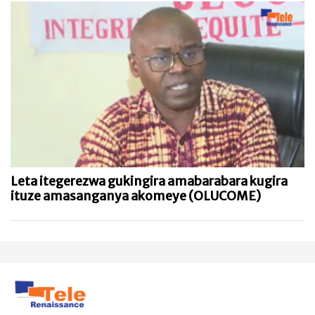
Leta itegerezwa gukingira amabarabara kugira
ituze amasanganya akomeye (OLUCOME)