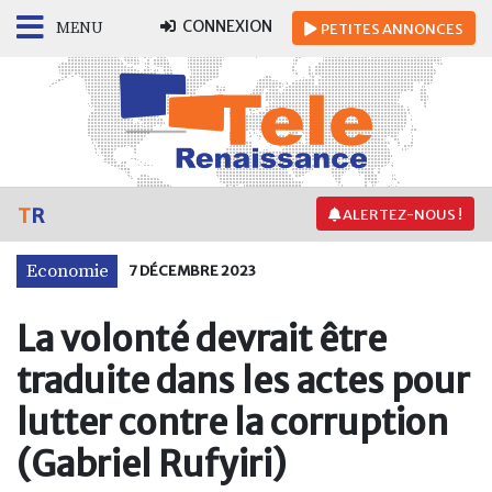
CONNEXION
MENU
PETITES
ANNONCES
T
R
ALERTEZ-NOUS !
Economie
7 DÉCEMBRE 2023
La volonté devrait être
traduite dans les actes pour
lutter contre la corruption
(Gabriel Rufyiri)