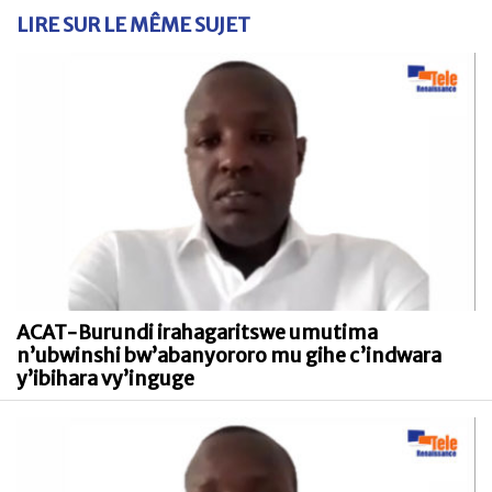
LIRE SUR LE MÊME SUJET
ACAT-Burundi irahagaritswe umutima
n’ubwinshi bw’abanyororo mu gihe c’indwara
y’ibihara vy’inguge