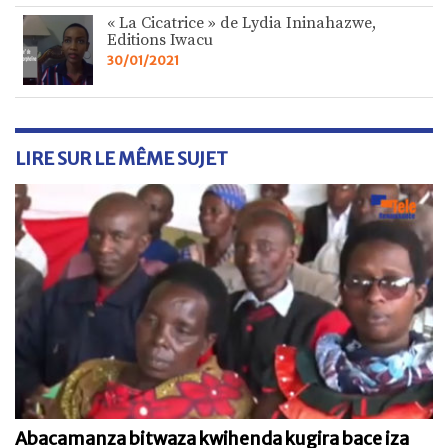
« La Cicatrice » de Lydia Ininahazwe,
Editions Iwacu
30/01/2021
LIRE SUR LE MÊME SUJET
Abacamanza bitwaza kwihenda kugira bace iza