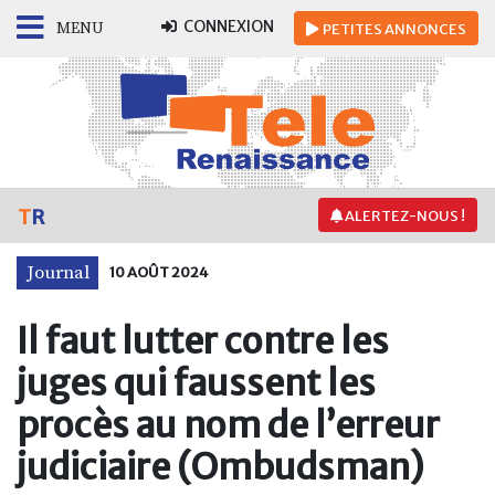
CONNEXION
MENU
PETITES
ANNONCES
T
R
ALERTEZ-NOUS !
Journal
10 AOÛT 2024
Il faut lutter contre les
juges qui faussent les
procès au nom de l’erreur
judiciaire (Ombudsman)