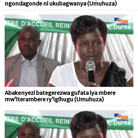
ngondagonde ni ukubagwanya (Umuhuza)
Abakenyezi bategerezwa gufata iya mbere
mw’iterambere ry’igihugu (Umuhuza)