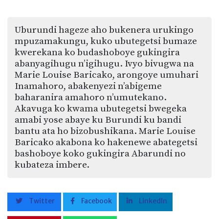
Uburundi hageze aho bukenera urukingo
mpuzamakungu, kuko ubutegetsi bumaze
kwerekana ko budashoboye gukingira
abanyagihugu n’igihugu. Ivyo bivugwa na
Marie Louise Baricako, arongoye umuhari
Inamahoro, abakenyezi n’abigeme
baharanira amahoro n’umutekano.
Akavuga ko kwama ubutegetsi bwegeka
amabi yose abaye ku Burundi ku bandi
bantu ata ho bizobushikana. Marie Louise
Baricako akabona ko hakenewe abategetsi
bashoboye koko gukingira Abarundi no
kubateza imbere.
Twitter
Facebook
LinkedIn