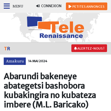
CONNEXION
MENU
PETITES
ANNONCES
T
R
ALERTEZ-NOUS !
Amakuru
14 MAI 2024
Abarundi bakeneye
abategetsi bashobora
kubakingira no kubateza
imbere (M.L. Baricako)