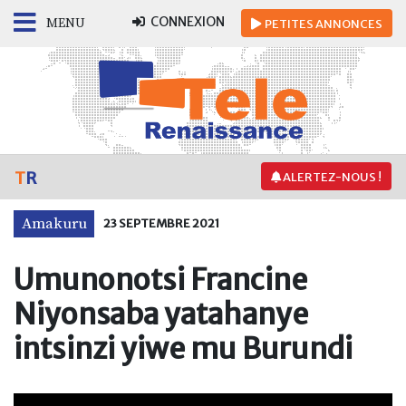
CONNEXION
MENU
PETITES
ANNONCES
T
R
ALERTEZ-NOUS !
Amakuru
23 SEPTEMBRE 2021
Umunonotsi Francine
Niyonsaba yatahanye
intsinzi yiwe mu Burundi