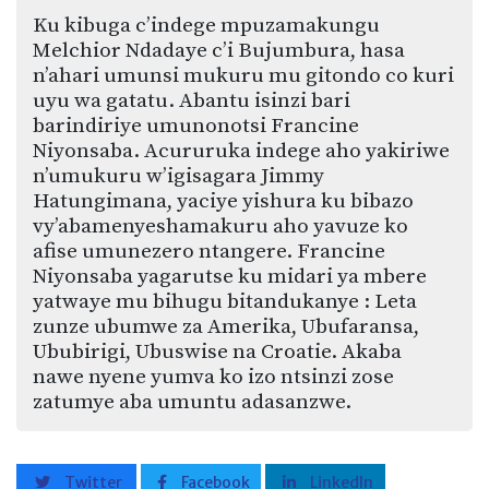
Ku kibuga c’indege mpuzamakungu
Melchior Ndadaye c’i Bujumbura, hasa
n’ahari umunsi mukuru mu gitondo co kuri
uyu wa gatatu. Abantu isinzi bari
barindiriye umunonotsi Francine
Niyonsaba. Acururuka indege aho yakiriwe
n’umukuru w’igisagara Jimmy
Hatungimana, yaciye yishura ku bibazo
vy’abamenyeshamakuru aho yavuze ko
afise umunezero ntangere. Francine
Niyonsaba yagarutse ku midari ya mbere
yatwaye mu bihugu bitandukanye : Leta
zunze ubumwe za Amerika, Ubufaransa,
Ububirigi, Ubuswise na Croatie. Akaba
nawe nyene yumva ko izo ntsinzi zose
zatumye aba umuntu adasanzwe.
Twitter
Facebook
LinkedIn