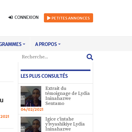
CONNEXION
PETITES
ANNONCES
GRAMMES
A PROPOS
LES PLUS CONSULTÉS
Extrait du
témoignage de Lydia
Ininahazwe
du
Sentamo
04/02/2021
 2021
Igice c’intahe
y’ivyashikiye Lydia
Ininahazwe