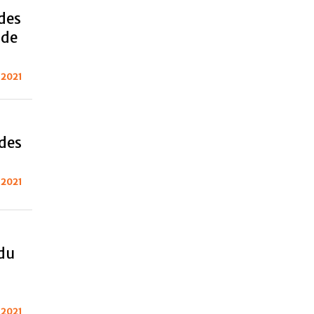
des
 de
 2021
des
 2021
du
 2021