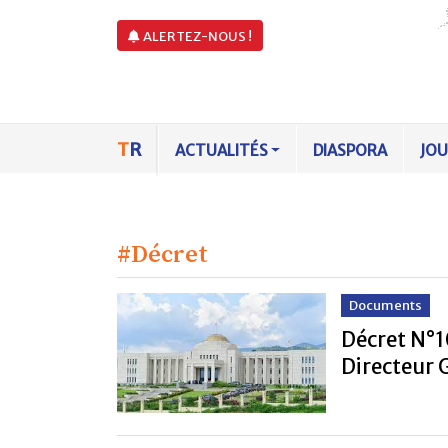
ALERTEZ-NOUS !
T
R
ACTUALITÉS
DIASPORA
JO
#Décret
Documents
Décret N°1
Directeur 