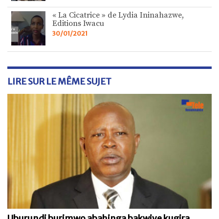
« La Cicatrice » de Lydia Ininahazwe,
Editions Iwacu
30/01/2021
LIRE SUR LE MÊME SUJET
Uburundi burimwo abahinga bakwiye kugira