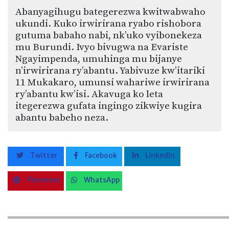
Abanyagihugu bategerezwa kwitwabwaho
ukundi. Kuko irwirirana ryabo rishobora
gutuma babaho nabi, nk’uko vyibonekeza
mu Burundi. Ivyo bivugwa na Evariste
Ngayimpenda, umuhinga mu bijanye
n’irwirirana ry’abantu. Yabivuze kw’itariki
11 Mukakaro, umunsi wahariwe irwirirana
ry’abantu kw’isi. Akavuga ko leta
itegerezwa gufata ingingo zikwiye kugira
abantu babeho neza.
Twitter
Facebook
LinkedIn
Pinterest
WhatsApp