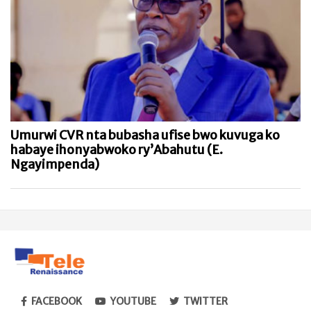
Umurwi CVR nta bubasha ufise bwo kuvuga ko
habaye ihonyabwoko ry’Abahutu (E.
Ngayimpenda)
FACEBOOK
YOUTUBE
TWITTER