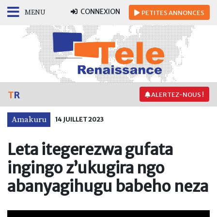
CONNEXION
MENU
PETITES
ANNONCES
T
R
ALERTEZ-NOUS !
Amakuru
14 JUILLET 2023
Leta itegerezwa gufata
ingingo z’ukugira ngo
abanyagihugu babeho neza