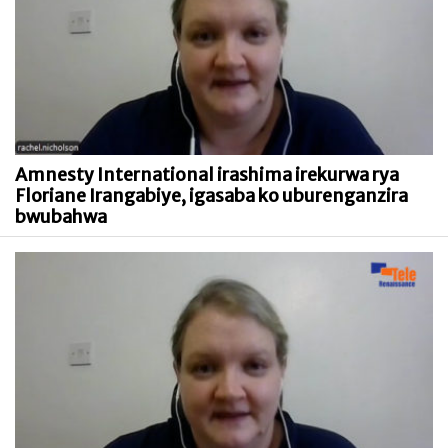
Amnesty International irashima irekurwa rya
Floriane Irangabiye, igasaba ko uburenganzira
bwubahwa