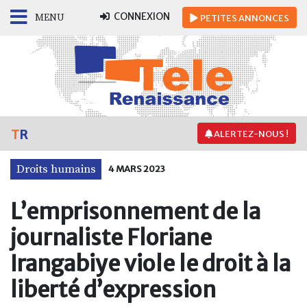
CONNEXION
MENU
PETITES
ANNONCES
T
R
ALERTEZ-NOUS !
Droits humains
4 MARS 2023
L’emprisonnement de la
journaliste Floriane
Irangabiye viole le droit à la
liberté d’expression