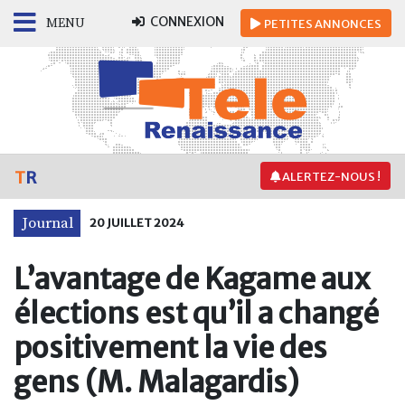
CONNEXION
MENU
PETITES
ANNONCES
T
R
ALERTEZ-NOUS !
Journal
20 JUILLET 2024
L’avantage de Kagame aux
élections est qu’il a changé
positivement la vie des
gens (M. Malagardis)