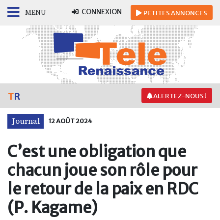
CONNEXION
MENU
PETITES
ANNONCES
T
R
ALERTEZ-NOUS !
Journal
12 AOÛT 2024
C’est une obligation que
chacun joue son rôle pour
le retour de la paix en RDC
(P. Kagame)