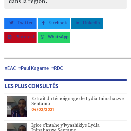
dans la région.
Twitter
Facebook
LinkedIn
Pinterest
WhatsApp
#EAC
#Paul Kagame
#RDC
LES PLUS CONSULTÉS
Extrait du témoignage de Lydia Ininahazwe
Sentamo
04/02/2021
Igice c’intahe y’ivyashikiye Lydia
Ininahazwe Sentamo