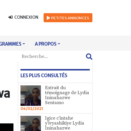
CONNEXION
PETITES
ANNONCES
GRAMMES
A PROPOS
LES PLUS CONSULTÉS
Extrait du
wa
témoignage de Lydia
Ininahazwe
Sentamo
04/02/2021
Igice c’intahe
y’ivyashikiye Lydia
Ininahazwe