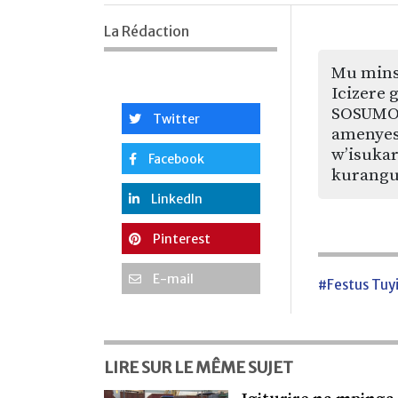
La Rédaction
Mu mins
Icizere 
SOSUMO 
Twitter
amenyesh
w’isuka
Facebook
kurangur
LinkedIn
Pinterest
E-mail
#Festus Tuy
LIRE SUR LE MÊME SUJET