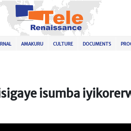
URNAL
AMAKURU
CULTURE
DOCUMENTS
PRO
 isigaye isumba iyikorer