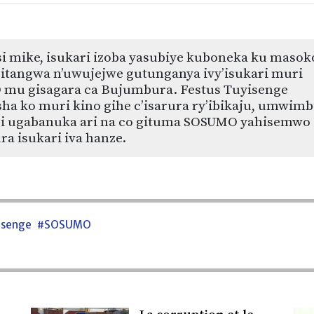
i mike, isukari izoba yasubiye kuboneka ku masok
gitangwa n’uwujejwe gutunganya ivy’isukari muri
mu gisagara ca Bujumbura. Festus Tuyisenge
a ko muri kino gihe c’isarura ry’ibikaju, umwim
ri ugabanuka ari na co gituma SOSUMO yahisemwo
a isukari iva hanze.
isenge
#SOSUMO