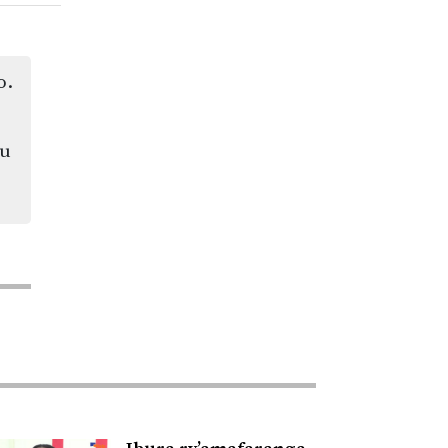
o.
bu