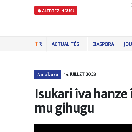
ALERTEZ-NOUS !
T
R
ACTUALITÉS
DIASPORA
JO
Amakuru
14 JUILLET 2023
Isukari iva hanze
mu gihugu