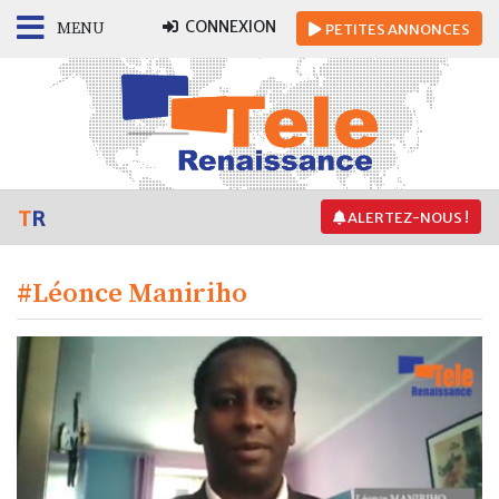
CONNEXION
MENU
PETITES
ANNONCES
T
R
ALERTEZ-NOUS !
#Léonce Maniriho