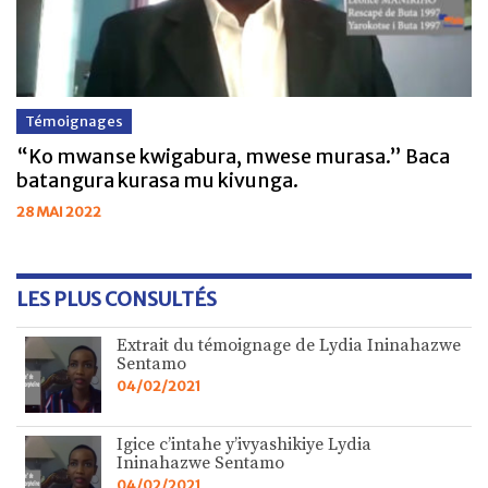
Témoignages
“Ko mwanse kwigabura, mwese murasa.” Baca
batangura kurasa mu kivunga.
28 MAI 2022
LES PLUS CONSULTÉS
Extrait du témoignage de Lydia Ininahazwe
Sentamo
04/02/2021
Igice c’intahe y’ivyashikiye Lydia
Ininahazwe Sentamo
04/02/2021