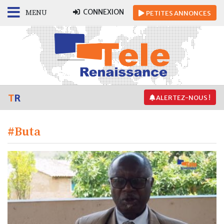
CONNEXION
MENU
PETITES
ANNONCES
T
R
ALERTEZ-NOUS !
#Buta