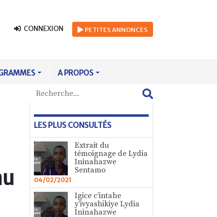
CONNEXION
PETITES
ANNONCES
GRAMMES
A PROPOS
LES PLUS CONSULTÉS
Extrait du
témoignage de Lydia
Ininahazwe
Sentamo
au
04/02/2021
Igice c’intahe
y’ivyashikiye Lydia
Ininahazwe