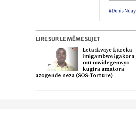
#Denis Nda
LIRE SUR LE MÊME SUJET
Leta ikwiye kureka
imigambwe igakora
mu mwidegemvyo
kugira amatora
azogende neza (SOS-Torture)