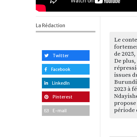
La Rédaction
Le conte
fortemen
de 2025,
Twitter
De plus,
répressi
Facebook
issues d
Burundi 
LinkedIn
2023 à f
Ndayishe
Pinterest
propose
période 
E-mail