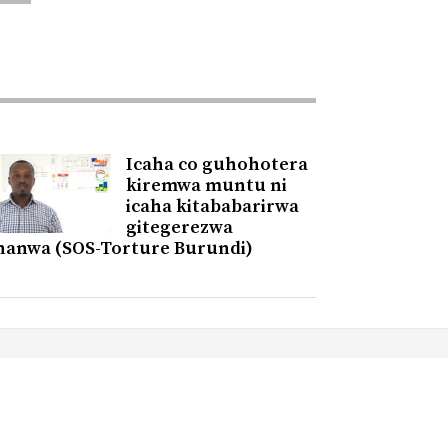
Icaha co guhohotera
kiremwa muntu ni
icaha kitababarirwa
gitegerezwa
hanwa (SOS-Torture Burundi)
FACEBOOK
YOUTUBE
TWITTER