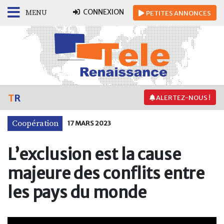
CONNEXION
MENU
PETITES
ANNONCES
T
R
ALERTEZ-NOUS !
Coopération
17 MARS 2023
L’exclusion est la cause
majeure des conflits entre
les pays du monde