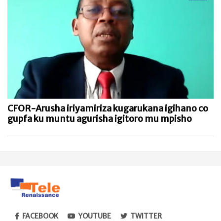
CFOR-Arusha iriyamiriza kugarukana igihano co
gupfa ku muntu agurisha igitoro mu mpisho
FACEBOOK
YOUTUBE
TWITTER