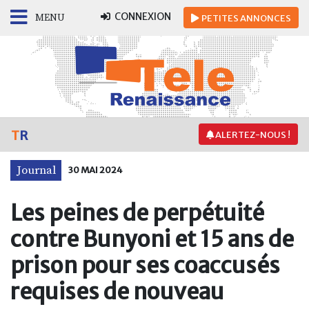
CONNEXION
MENU
PETITES
ANNONCES
T
R
ALERTEZ-NOUS !
Journal
30 MAI 2024
Les peines de perpétuité
contre Bunyoni et 15 ans de
prison pour ses coaccusés
requises de nouveau