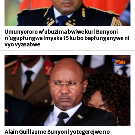
Umunyororo w’ubuzima bwiwe kuri Bunyoni
n’ugupfungwa imyaka 15 ku bo bapfunganywe ni
vyo vyasabwe
Alain Guillaume Bunyoni yotegerejwe no