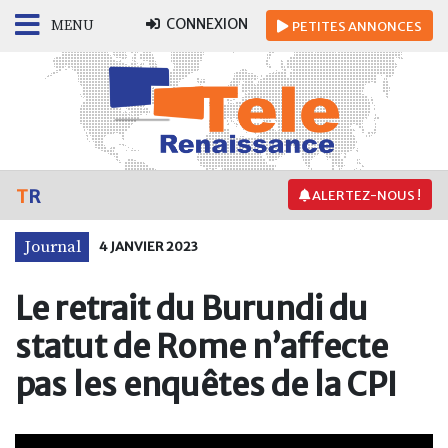
CONNEXION
MENU
PETITES
ANNONCES
T
R
ALERTEZ-NOUS !
Journal
4 JANVIER 2023
Le retrait du Burundi du
statut de Rome n’affecte
pas les enquêtes de la CPI