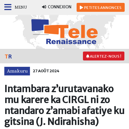
CONNEXION
MENU
PETITES
ANNONCES
T
R
ALERTEZ-NOUS !
Amakuru
27 AOÛT 2024
Intambara z’urutavanako
mu karere ka CIRGL ni zo
ntandaro z’amabi afatiye ku
gitsina (J. Ndirahisha)