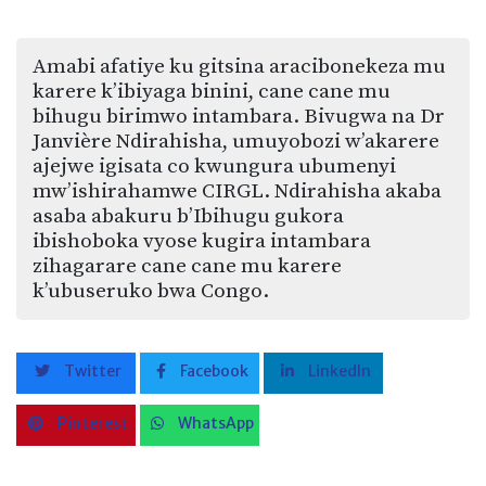
Amabi afatiye ku gitsina aracibonekeza mu
karere k’ibiyaga binini, cane cane mu
bihugu birimwo intambara. Bivugwa na Dr
Janvière Ndirahisha, umuyobozi w’akarere
ajejwe igisata co kwungura ubumenyi
mw’ishirahamwe CIRGL. Ndirahisha akaba
asaba abakuru b’Ibihugu gukora
ibishoboka vyose kugira intambara
zihagarare cane cane mu karere
k’ubuseruko bwa Congo.
Twitter
Facebook
LinkedIn
Pinterest
WhatsApp