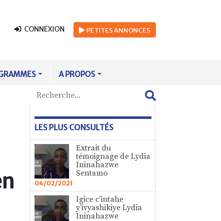
CONNEXION
PETITES
ANNONCES
GRAMMES
A PROPOS
LES PLUS CONSULTÉS
Extrait du
témoignage de Lydia
Ininahazwe
Sentamo
en
04/02/2021
Igice c’intahe
y’ivyashikiye Lydia
Ininahazwe