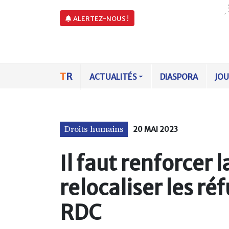
ALERTEZ-NOUS !
T
R
ACTUALITÉS
DIASPORA
JO
Droits humains
20 MAI 2023
Il faut renforcer 
relocaliser les ré
RDC