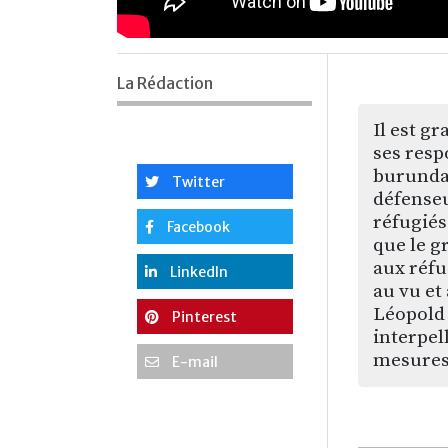
La Rédaction
Il est g
ses resp
burundai
Twitter
défenseu
réfugiés
Facebook
que le g
aux réfu
LinkedIn
au vu et
Léopold
Pinterest
interpel
mesures 
E-mail