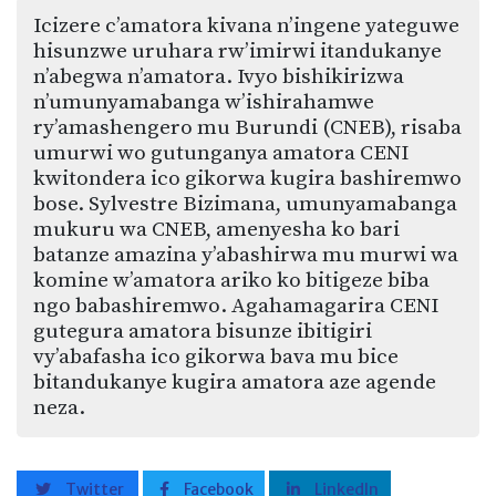
Icizere c’amatora kivana n’ingene yateguwe
hisunzwe uruhara rw’imirwi itandukanye
n’abegwa n’amatora. Ivyo bishikirizwa
n’umunyamabanga w’ishirahamwe
ry’amashengero mu Burundi (CNEB), risaba
umurwi wo gutunganya amatora CENI
kwitondera ico gikorwa kugira bashiremwo
bose. Sylvestre Bizimana, umunyamabanga
mukuru wa CNEB, amenyesha ko bari
batanze amazina y’abashirwa mu murwi wa
komine w’amatora ariko ko bitigeze biba
ngo babashiremwo. Agahamagarira CENI
gutegura amatora bisunze ibitigiri
vy’abafasha ico gikorwa bava mu bice
bitandukanye kugira amatora aze agende
neza.
Twitter
Facebook
LinkedIn