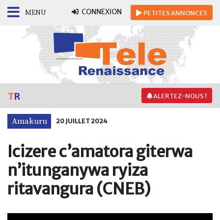
CONNEXION
MENU
PETITES
ANNONCES
T
R
ALERTEZ-NOUS !
Amakuru
20 JUILLET 2024
Icizere c’amatora giterwa
n’itunganywa ryiza
ritavangura (CNEB)