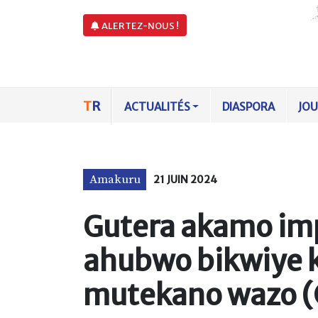
ALERTEZ-NOUS !
T
R
ACTUALITÉS
DIASPORA
JO
Amakuru
21 JUIN 2024
Gutera akamo imp
ahubwo bikwiye 
mutekano wazo 