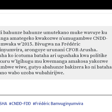
i bahunze bahunze umutekano muke wavuye ku
anga amategeko kwakozwe n’umugambwe CNDD-
mwaka w’2015. Bivugwa na Frédéric
nyumvira, arongoye urunani CFOR-Arusha.
ha ko icotuma bataha ari ugushaka kwa politike
uru w’Igihugu mu kwemanga amakosa yakozwe
mbwe wiwe, gutyo abahunze bakizera ko ni bataha
no wabo uzoba wubahirijwe.
SHA
#CNDD-FDD
#Frédéric Bamvuginyumvira