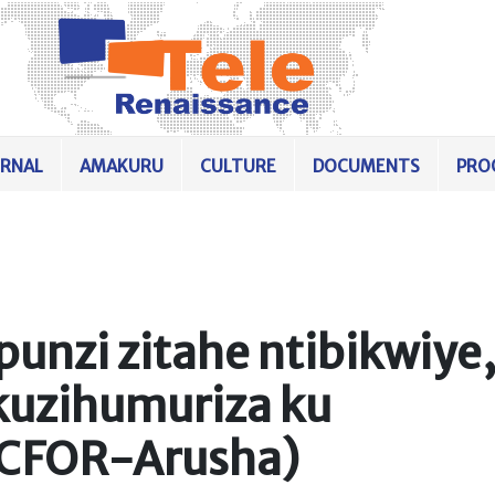
URNAL
AMAKURU
CULTURE
DOCUMENTS
PRO
unzi zitahe ntibikwiye
kuzihumuriza ku
(CFOR-Arusha)