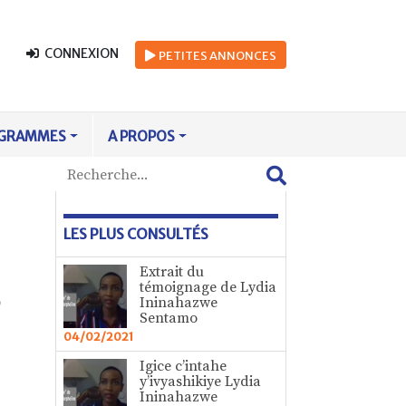
CONNEXION
PETITES
ANNONCES
GRAMMES
A PROPOS
LES PLUS CONSULTÉS
Extrait du
,
témoignage de Lydia
Ininahazwe
Sentamo
04/02/2021
Igice c’intahe
y’ivyashikiye Lydia
Ininahazwe