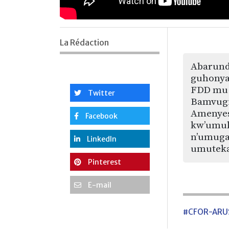
La Rédaction
Abarund
guhony
FDD mu 
Twitter
Bamvugi
Amenyes
Facebook
kw’umuk
n’umuga
LinkedIn
umuteka
Pinterest
E-mail
#CFOR-ARU