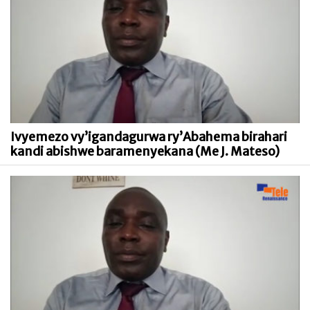
Ivyemezo vy’igandagurwa ry’Abahema birahari
kandi abishwe baramenyekana (Me J. Mateso)