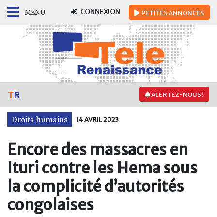
CONNEXION
MENU
PETITES
ANNONCES
T
R
ALERTEZ-NOUS !
Droits humains
14 AVRIL 2023
Encore des massacres en
Ituri contre les Hema sous
la complicité d’autorités
congolaises