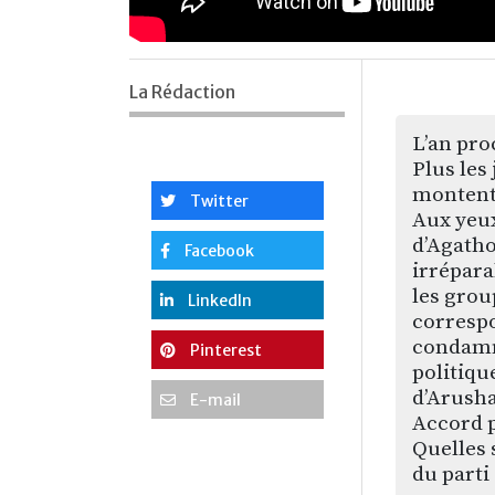
La Rédaction
L’an pro
Plus les
montent.
Twitter
Aux yeu
d’Agatho
Facebook
irrépara
les grou
LinkedIn
correspo
condamna
Pinterest
politiqu
d’Arusha
E-mail
Accord p
Quelles 
du parti