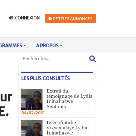
CONNEXION
PETITES
ANNONCES
GRAMMES
A PROPOS
LES PLUS CONSULTÉS
Extrait du
our
témoignage de Lydia
Ininahazwe
Sentamo
E.
04/02/2021
Igice c’intahe
y’ivyashikiye Lydia
Ininahazwe