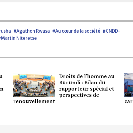
rusha
#Agathon Rwasa
#Au cœur de la société
#CNDD-
#Martin Niteretse
u
Droits de l’homme au
Burundi : Bilan du
en
rapporteur spécial et
perspectives de
renouvellement
ca