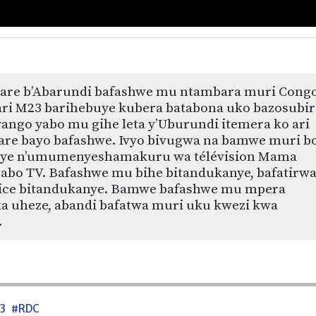
kare b’Abarundi bafashwe mu ntambara muri Cong
ri M23 barihebuye kubera batabona uko bazosubir
ngo yabo mu gihe leta y’Uburundi itemera ko ari
kare bayo bafashwe. Ivyo bivugwa na bamwe muri b
iye n’umumenyeshamakuru wa télévision Mama
abo TV. Bafashwe mu bihe bitandukanye, bafatirw
ice bitandukanye. Bamwe bafashwe mu mpera
a uheze, abandi bafatwa muri uku kwezi kwa
.
3
#RDC