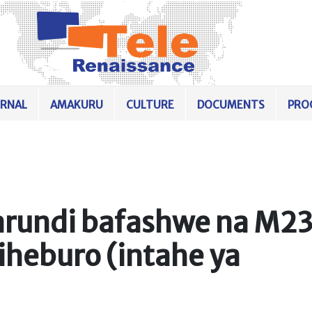
URNAL
AMAKURU
CULTURE
DOCUMENTS
PRO
arundi bafashwe na M2
heburo (intahe ya