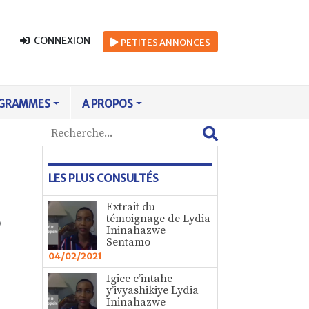
CONNEXION
PETITES
ANNONCES
GRAMMES
A PROPOS
LES PLUS CONSULTÉS
Extrait du
3
témoignage de Lydia
Ininahazwe
Sentamo
04/02/2021
Igice c’intahe
y’ivyashikiye Lydia
Ininahazwe