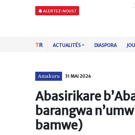
ALERTEZ-NOUS !
T
R
ACTUALITÉS
DIASPORA
JO
Amakuru
31 MAI 2024
Abasirikare b’Ab
barangwa n’umwi
bamwe)