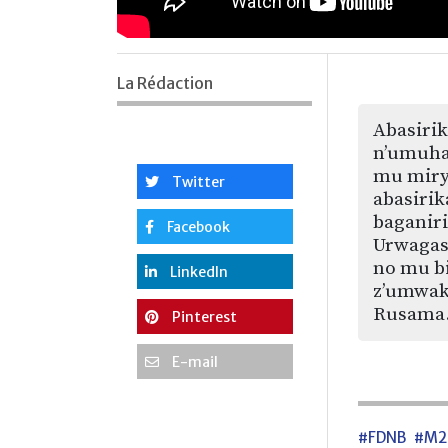
La Rédaction
Abasiri
n’umuha
mu mirya
Twitter
abasiri
baganir
Facebook
Urwagas
no mu b
LinkedIn
z’umwak
Rusama
Pinterest
E-mail
#FDNB
#M2