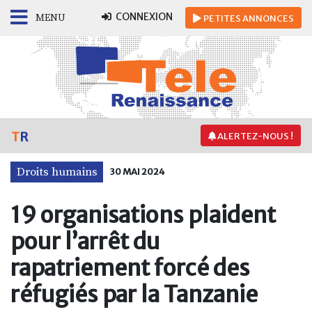
CONNEXION
MENU
PETITES
ANNONCES
T
R
ALERTEZ-NOUS !
Droits humains
30 MAI 2024
19 organisations plaident
pour l’arrêt du
rapatriement forcé des
réfugiés par la Tanzanie