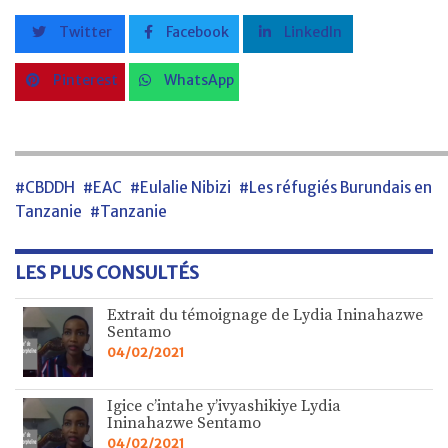
Twitter
Facebook
LinkedIn
Pinterest
WhatsApp
#CBDDH
#EAC
#Eulalie Nibizi
#Les réfugiés Burundais en
Tanzanie
#Tanzanie
LES PLUS CONSULTÉS
Extrait du témoignage de Lydia Ininahazwe
Sentamo
04/02/2021
Igice c’intahe y’ivyashikiye Lydia
Ininahazwe Sentamo
04/02/2021